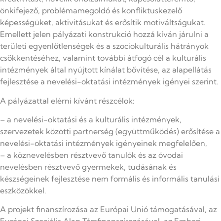
önkifejező, problémamegoldó és konfliktuskezelő
képességüket, aktivitásukat és erősítik motiváltságukat.
Emellett jelen pályázati konstrukció hozzá kíván járulni a
területi egyenlőtlenségek és a szociokulturális hátrányok
csökkentéséhez, valamint további átfogó cél a kulturális
intézmények által nyújtott kínálat bővítése, az alapellátás
fejlesztése a nevelési-oktatási intézmények igényei szerint.
A pályázattal elérni kívánt részcélok:
– a nevelési-oktatási és a kulturális intézmények,
szervezetek közötti partnerség (együttműködés) erősítése a
nevelési-oktatási intézmények igényeinek megfelelően,
– a köznevelésben résztvevő tanulók és az óvodai
nevelésben résztvevő gyermekek, tudásának és
készségeinek fejlesztése nem formális és informális tanulási
eszközökkel.
A projekt finanszírozása az Európai Unió támogatásával, az