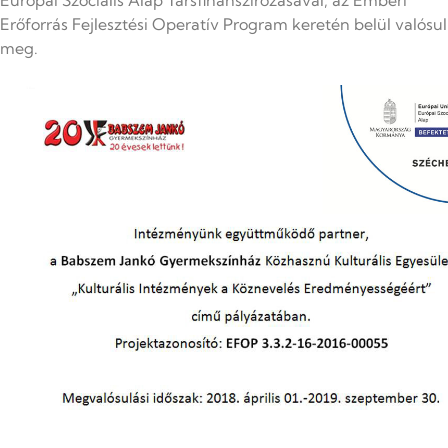
Európai Szociális Alap Társfinanszírozásával, az Emberi
Erőforrás Fejlesztési Operatív Program keretén belül valósul
meg.