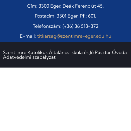
Cím: 3300 Eger, Deák Ferenc út 45.
Postacím: 3301 Eger, Pf.: 601.
Telefonszám: (+36) 36 518-372
E-mail:
titkarsag@szentimre-eger.edu.hu
Szent Imre Katolikus Általános Iskola és Jó Pásztor Óvoda
Adatvédelmi szabályzat