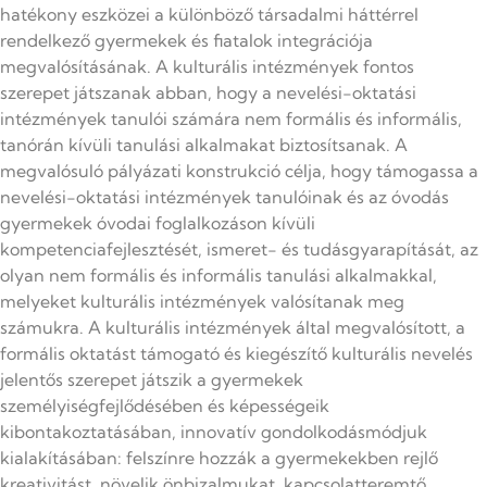
hatékony eszközei a különböző társadalmi háttérrel
rendelkező gyermekek és fiatalok integrációja
megvalósításának. A kulturális intézmények fontos
szerepet játszanak abban, hogy a nevelési-oktatási
intézmények tanulói számára nem formális és informális,
tanórán kívüli tanulási alkalmakat biztosítsanak. A
megvalósuló pályázati konstrukció célja, hogy támogassa a
nevelési-oktatási intézmények tanulóinak és az óvodás
gyermekek óvodai foglalkozáson kívüli
kompetenciafejlesztését, ismeret- és tudásgyarapítását, az
olyan nem formális és informális tanulási alkalmakkal,
melyeket kulturális intézmények valósítanak meg
számukra. A kulturális intézmények által megvalósított, a
formális oktatást támogató és kiegészítő kulturális nevelés
jelentős szerepet játszik a gyermekek
személyiségfejlődésében és képességeik
kibontakoztatásában, innovatív gondolkodásmódjuk
kialakításában: felszínre hozzák a gyermekekben rejlő
kreativitást, növelik önbizalmukat, kapcsolatteremtő,