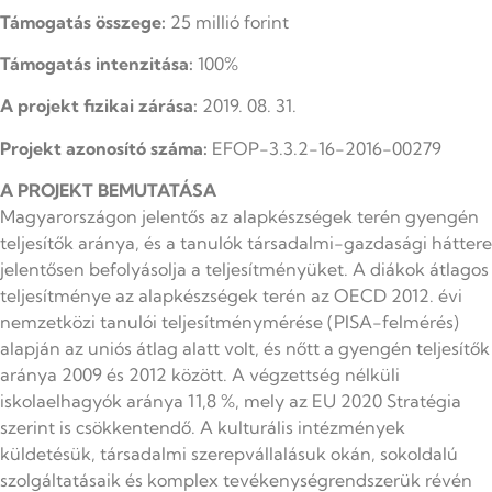
Támogatás összege:
25 millió forint
Támogatás intenzitása:
100%
A projekt fizikai zárása:
2019. 08. 31.
Projekt azonosító száma:
EFOP-3.3.2-16-2016-00279
A PROJEKT BEMUTATÁSA
Magyarországon jelentős az alapkészségek terén gyengén
teljesítők aránya, és a tanulók társadalmi-gazdasági háttere
jelentősen befolyásolja a teljesítményüket. A diákok átlagos
teljesítménye az alapkészségek terén az OECD 2012. évi
nemzetközi tanulói teljesítménymérése (PISA-felmérés)
alapján az uniós átlag alatt volt, és nőtt a gyengén teljesítők
aránya 2009 és 2012 között. A végzettség nélküli
iskolaelhagyók aránya 11,8 %, mely az EU 2020 Stratégia
szerint is csökkentendő. A kulturális intézmények
küldetésük, társadalmi szerepvállalásuk okán, sokoldalú
szolgáltatásaik és komplex tevékenységrendszerük révén