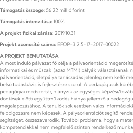
Támogatás összege:
56,22 millió forint
Támogatás intenzitása:
100%
A projekt fizikai zárása:
2019.10.31.
Projekt azonosító száma:
EFOP-3.2.5-17-2017-00022
A PROJEKT BEMUTATÁSA
A most induló pályázat fő célja a pályaorientáció megerősí
informatikai és műszaki (azaz MTMI) pályák választásának 
pályaorientáció, életpálya tanácsadás jelenleg nem kellő mér
belső tudásbázis is fejlesztésre szorul. A pedagógusok köré
pedagógiai módszertár, hiányzik az egységes képzési/továb
döntések előtti együttműködés hiánya jellemző a pedagóguso
megalapozásához. A tanulók sok esetben valós információkk
feldolgozásra nem képesek. A pályaorientációt segítő rende
segítséget, összezavarodik. További probléma, hogy a mate
kompetenciákkal nem megfelelő szinten rendelkező munkaerő 