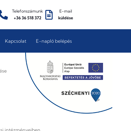
Telefonszámunk
E-mail
+36 36 518 372
küldése
Kapcsolat
E-napló belépés
ése
ási intézményeiben