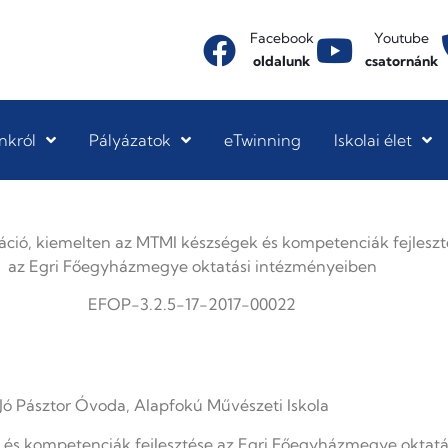
Facebook
Youtube
oldalunk
csatornánk
nkról
Pályázatok
eTwinning
Iskolai élet
áció, kiemelten az MTMI készségek és kompetenciák fejleszt
az Egri Főegyházmegye oktatási intézményeiben
EFOP-3.2.5-17-2017-00022
 Jó Pásztor Óvoda, Alapfokú Művészeti Iskola
 és kompetenciák fejlesztése az Egri Főegyházmegye oktat