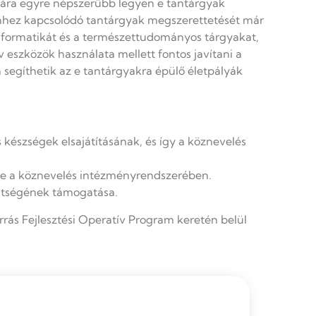
ára egyre népszerűbb legyen e tantárgyak
 ehhez kapcsolódó tantárgyak megszerettetését már
nformatikát és a természettudományos tárgyakat,
v eszközök használata mellett fontos javítani a
segíthetik az e tantárgyakra épülő életpályák
készségek elsajátításának, és így a köznevelés
ére a köznevelés intézményrendszerében.
ültségének támogatása.
rrás Fejlesztési Operatív Program keretén belül