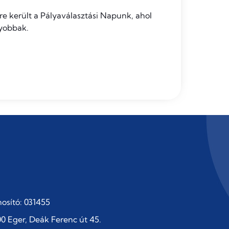
e került a Pályaválasztási Napunk, ahol
yobbak.
osító: 031455
0 Eger, Deák Ferenc út 45.