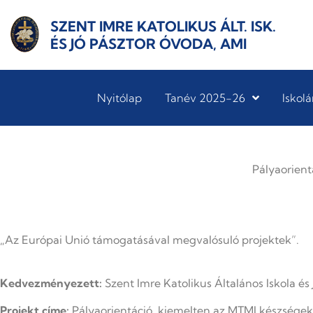
SZENT IMRE KATOLIKUS ÁLT. ISK.
ÉS JÓ PÁSZTOR ÓVODA, AMI
Nyitólap
Tanév 2025-26
Iskolá
Pályaorient
„Az Európai Unió támogatásával megvalósuló projektek”.
Kedvezményezett:
Szent Imre Katolikus Általános Iskola és
Projekt címe:
Pályaorientáció, kiemelten az MTMI készségek