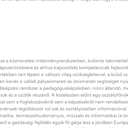
tése a köznevelési intézményrendszerben, különös tekintett
népszerűsítésére és ahhoz kapcsolódó kompetenciák fejlesz
tékben tart lépést a változó világ szükségleteivel, a külső s
ben kevés a valódi pályaismereti és önismereti segítséget n
bképzési rendszer a pedagógusképzésben, nincs állandó, me
k és a szülők részéről. A kötelezően előírt egy osztályfőnö
al sem a foglakozásokról sem a képzésekről nem rendelkezne
zvények legtöbbször túl sok és osztályozatlan információval
matika, természettudományos, műszaki és informatikai (a t
a gazdasági fejlődés egyik fő gátja lesz a jövőben Európa-