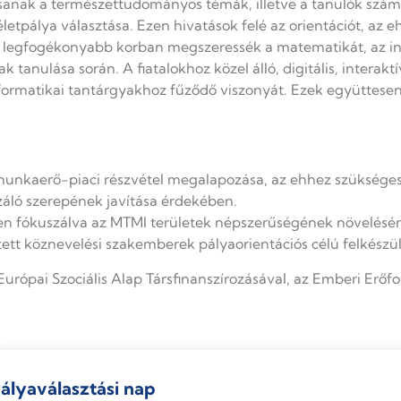
anak a természettudományos témák, illetve a tanulók szám
letpálya választása. Ezen hivatások felé az orientációt, az
 a legfogékonyabb korban megszeressék a matematikát, az i
anulása során. A fiatalokhoz közel álló, digitális, interaktí
rmatikai tantárgyakhoz fűződő viszonyát. Ezek együttesen 
 munkaerő-piaci részvétel megalapozása, az ehhez szükséges 
ó szerepének javítása érdekében.
lten fókuszálva az MTMI területek népszerűségének növelés
tett köznevelési szakemberek pályaorientációs célú felkész
urópai Szociális Alap Társfinanszírozásával, az Emberi Erőfo
ályaválasztási nap