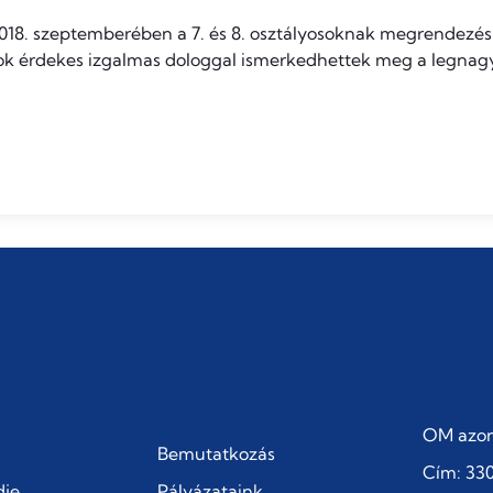
018. szeptemberében a 7. és 8. osztályosoknak megrendezésr
ok érdekes izgalmas dologgal ismerkedhettek meg a legnag
OM azon
Bemutatkozás
Cím: 330
dje
Pályázataink