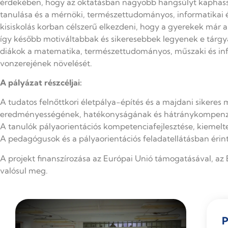
érdekében, hogy az oktatásban nagyobb hangsúlyt kaphass
tanulása és a mérnöki, természettudományos, informatikai é
kisiskolás korban célszerű elkezdeni, hogy a gyerekek már
így később motiváltabbak és sikeresebbek legyenek e tárgyak t
diákok a matematika, természettudományos, műszaki és info
vonzerejének növelését.
A pályázat részcéljai:
A tudatos felnőttkori életpálya-építés és a majdani sikeres
eredményességének, hatékonyságának és hátránykompenzál
A tanulók pályaorientációs kompetenciafejlesztése, kieme
A pedagógusok és a pályaorientációs feladatellátásban érin
A projekt finanszírozása az Európai Unió támogatásával, az E
valósul meg.
P