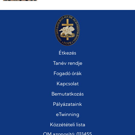
Étkezés
Tanév rendje
Fogadó órák
Kapcsolat
Bemutatkozás
Pályázataink
eTwinning
Közzétételi lista
OM azonosító: 031455