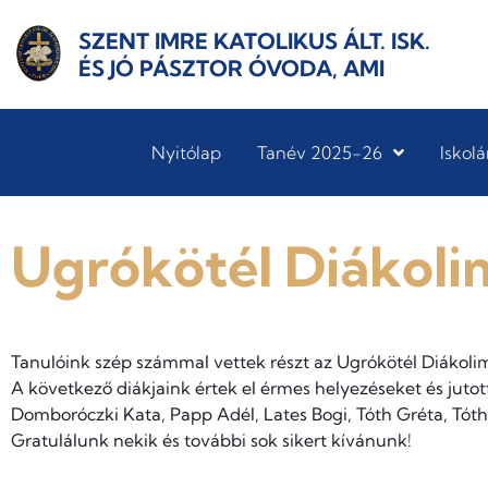
SZENT IMRE KATOLIKUS ÁLT. ISK.
ÉS JÓ PÁSZTOR ÓVODA, AMI
Nyitólap
Tanév 2025-26
Iskolá
Ugrókötél Diákoli
Tanulóink szép számmal vettek részt az Ugrókötél Diákolim
A következő diákjaink értek el érmes helyezéseket és juto
Domboróczki Kata, Papp Adél, Lates Bogi, Tóth Gréta, Tóth 
Gratulálunk nekik és további sok sikert kívánunk!