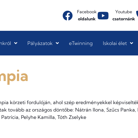
Facebook
Youtube
oldalunk
csatornánk
nkról
Pályázatok
eTwinning
Iskolai élet
mpia
pia körzeti fordulóján, ahol szép eredményekkel képviselték
ttak tovább az országos döntőbe: Nátrán Ilona, Szűcs Panka,
Patrícia, Pelyhe Kamilla, Tóth Zselyke