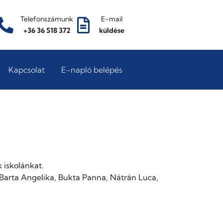
Telefonszámunk
E-mail
+36 36 518 372
küldése
Kapcsolat
E-napló belépés
 iskolánkat.
 Barta Angelika, Bukta Panna, Nátrán Luca,