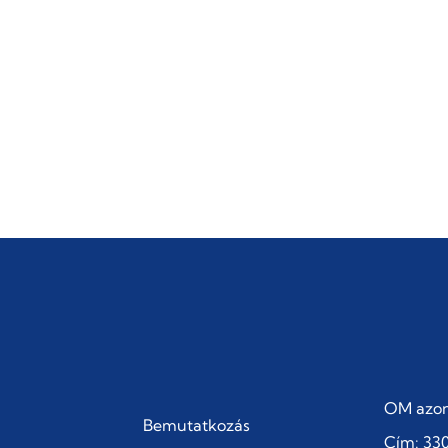
OM azon
Bemutatkozás
Cím: 330