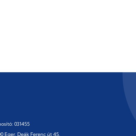
osító: 031455
0 Eger, Deák Ferenc út 45.