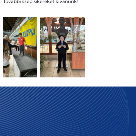
További szép sikereket kívánunk!