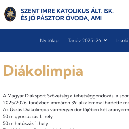
SZENT IMRE KATOLIKUS ÁLT. ISK.
ÉS JÓ PÁSZTOR ÓVODA, AMI
Nyitólap
Tanév 2025-26
Iskolá
Diákolimpia
A Magyar Diáksport Szövetség a tehetséggondozás, a sport
2025/2026. tanévben immáron 39. alkalommal hirdette me
Az Úszás Diákolimpia vármegyei döntőjében két aranyérmet 
50 m gyorsúszás 1. hely
50 m hátúszás 1. hely