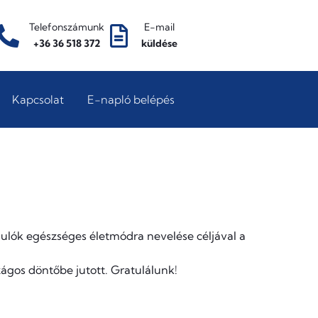
Telefonszámunk
E-mail
+36 36 518 372
küldése
Kapcsolat
E-napló belépés
ulók egészséges életmódra nevelése céljával a
ágos döntőbe jutott. Gratulálunk!