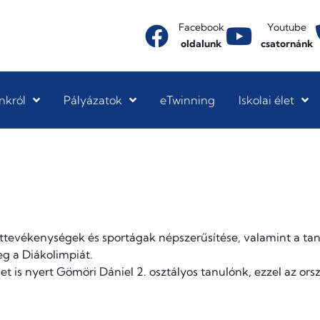
Facebook
Youtube
oldalunk
csatornánk
nkról
Pályázatok
eTwinning
Iskolai élet
tevékenységek és sportágak népszerűsítése, valamint a tan
g a Diákolimpiát.
is nyert Gömöri Dániel 2. osztályos tanulónk, ezzel az orsz