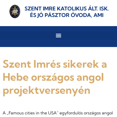
SZENT IMRE KATOLIKUS ÁLT. ISK.
ÉS JÓ PÁSZTOR ÓVODA, AMI
Szent Imrés sikerek a
Hebe országos angol
projektversenyén
A „Famous cities in the USA” egyfordulós országos angol