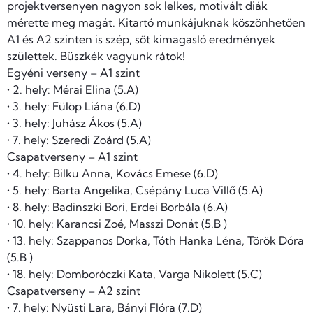
projektversenyen nagyon sok lelkes, motivált diák
mérette meg magát. Kitartó munkájuknak köszönhetően
A1 és A2 szinten is szép, sőt kimagasló eredmények
születtek. Büszkék vagyunk rátok!
Egyéni verseny – A1 szint
• 2. hely: Mérai Elina (5.A)
• 3. hely: Fülöp Liána (6.D)
• 3. hely: Juhász Ákos (5.A)
• 7. hely: Szeredi Zoárd (5.A)
Csapatverseny – A1 szint
• 4. hely: Bilku Anna, Kovács Emese (6.D)
• 5. hely: Barta Angelika, Csépány Luca Villő (5.A)
• 8. hely: Badinszki Bori, Erdei Borbála (6.A)
• 10. hely: Karancsi Zoé, Masszi Donát (5.B )
• 13. hely: Szappanos Dorka, Tóth Hanka Léna, Török Dóra
(5.B )
• 18. hely: Domboróczki Kata, Varga Nikolett (5.C)
Csapatverseny – A2 szint
• 7. hely: Nyüsti Lara, Bányi Flóra (7.D)