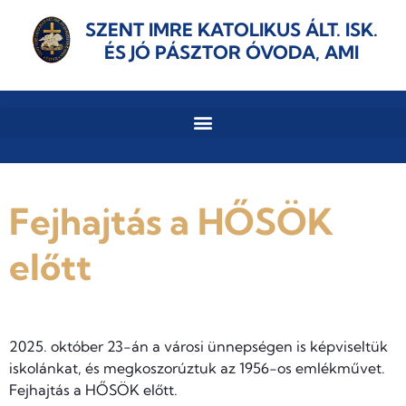
SZENT IMRE KATOLIKUS ÁLT. ISK.
ÉS JÓ PÁSZTOR ÓVODA, AMI
Fejhajtás a HŐSÖK
előtt
2025. október 23-án a városi ünnepségen is képviseltük
iskolánkat, és megkoszorúztuk az 1956-os emlékművet.
Fejhajtás a HŐSÖK előtt.