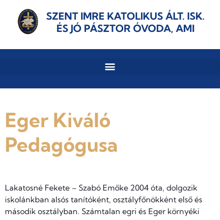
SZENT IMRE KATOLIKUS ÁLT. ISK.
ÉS JÓ PÁSZTOR ÓVODA, AMI
Eger Kiváló
Pedagógusa
Lakatosné Fekete – Szabó Emőke 2004 óta, dolgozik
iskolánkban alsós tanítóként, osztályfőnökként első és
második osztályban. Számtalan egri és Eger környéki