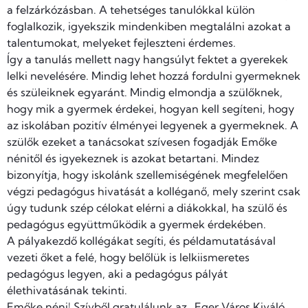
a felzárkózásban. A tehetséges tanulókkal külön
foglalkozik, igyekszik mindenkiben megtalálni azokat a
talentumokat, melyeket fejleszteni érdemes.
Így a tanulás mellett nagy hangsúlyt fektet a gyerekek
lelki nevelésére. Mindig lehet hozzá fordulni gyermeknek
és szüleiknek egyaránt. Mindig elmondja a szülőknek,
hogy mik a gyermek érdekei, hogyan kell segíteni, hogy
az iskolában pozitív élményei legyenek a gyermeknek. A
szülők ezeket a tanácsokat szívesen fogadják Emőke
nénitől és igyekeznek is azokat betartani. Mindez
bizonyítja, hogy iskolánk szellemiségének megfelelően
végzi pedagógus hivatását a kolléganő, mely szerint csak
úgy tudunk szép célokat elérni a diákokkal, ha szülő és
pedagógus együttműködik a gyermek érdekében.
A pályakezdő kollégákat segíti, és példamutatásával
vezeti őket a felé, hogy belőlük is lelkiismeretes
pedagógus legyen, aki a pedagógus pályát
élethivatásának tekinti.
Emőke néni! Szívből gratulálunk az „Eger Város Kiváló