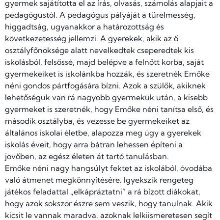
gyermek sajátította el az írás, olvasás, számolás alapjait a
pedagógustól. A pedagógus pályáját a türelmesség,
higgadtság, ugyanakkor a határozottság és
következetesség jellemzi. A gyerekek, akik az ő
osztályfőnöksége alatt nevelkedtek cseperedtek kis
iskolásból, felsőssé, majd belépve a felnőtt korba, saját
gyermekeiket is iskolánkba hozzák, és szeretnék Emőke
néni gondos pártfogására bízni. Azok a szülők, akiknek
lehetőségük van rá nagyobb gyermekük után, a kisebb
gyermeket is szeretnék, hogy Emőke néni tanítsa első, és
második osztályba, és vezesse be gyermekeiket az
általános iskolai életbe, alapozza meg úgy a gyerekek
iskolás éveit, hogy arra bátran lehessen építeni a
jövőben, az egész életen át tartó tanulásban.
Emőke néni nagy hangsúlyt fektet az iskolából, óvodába
való átmenet megkönnyítésére. Igyekszik rengeteg
játékos feladattal „elkápráztatni” a rá bízott diákokat,
hogy azok sokszor észre sem veszik, hogy tanulnak. Akik
kicsit le vannak maradva, azoknak lelkiismeretesen segít