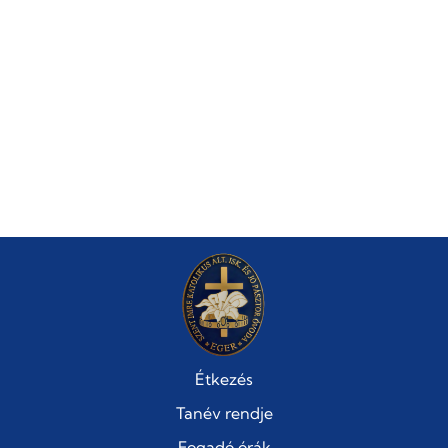
Étkezés
Tanév rendje
Fogadó órák