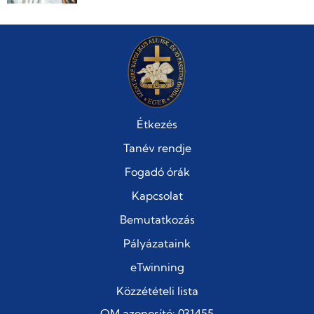
Étkezés
Tanév rendje
Fogadó órák
Kapcsolat
Bemutatkozás
Pályázataink
eTwinning
Közzétételi lista
OM azonosító: 031455