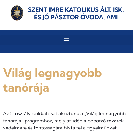
SZENT IMRE KATOLIKUS ÁLT. ISK.
ÉS JÓ PÁSZTOR ÓVODA, AMI
Világ legnagyobb
tanórája
Az 5. osztályosokkal csatlakoztunk a „Világ legnagyobb
tanórája” programhoz, mely az idén a beporzó rovarok
védelmére és fontosságára hívta fel a figyelmünket.