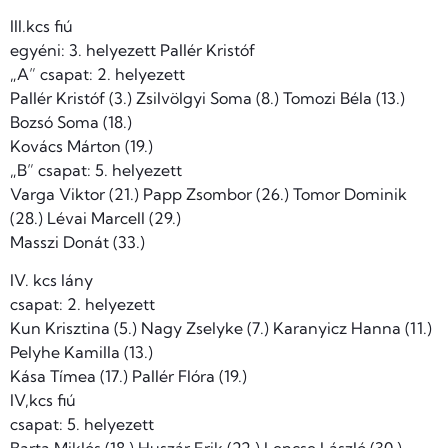
III.kcs fiú
egyéni: 3. helyezett Pallér Kristóf
„A” csapat: 2. helyezett
Pallér Kristóf (3.) Zsilvölgyi Soma (8.) Tomozi Béla (13.)
Bozsó Soma (18.)
Kovács Márton (19.)
„B” csapat: 5. helyezett
Varga Viktor (21.) Papp Zsombor (26.) Tomor Dominik
(28.) Lévai Marcell (29.)
Masszi Donát (33.)
IV. kcs lány
csapat: 2. helyezett
Kun Krisztina (5.) Nagy Zselyke (7.) Karanyicz Hanna (11.)
Pelyhe Kamilla (13.)
Kása Tímea (17.) Pallér Flóra (19.)
IV,kcs fiú
csapat: 5. helyezett
Barta Miklós (18.) Huszár Erik (22.) Lencse László (30.)