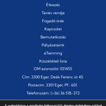
Étkezés
Tanév rendje
Fogadó órák
Kapcsolat
Bemutatkozás
Pályázataink
eTwinning
Közzétételi lista
OM azonosító: 031455
Cím: 3300 Eger, Deák Ferenc út 45.
Postacím: 3301 Eger, Pf.: 601.
Telefonszám: (+36) 36 518-372
E-mail:
titkarsag@szentimre-eger.edu.hu
A weboldalon a minőségi felhasználói élmény érdekében sütiket