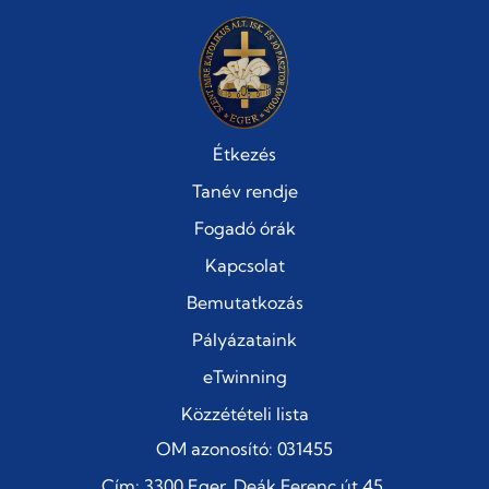
Étkezés
Tanév rendje
Fogadó órák
Kapcsolat
Bemutatkozás
Pályázataink
eTwinning
Közzétételi lista
OM azonosító: 031455
Cím: 3300 Eger, Deák Ferenc út 45.