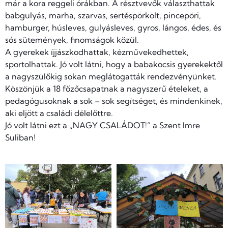
már a kora reggeli órákban. A résztvevők választhattak
babgulyás, marha, szarvas, sertéspörkölt, pincepöri,
hamburger, húsleves, gulyásleves, gyros, lángos, édes, és
sós sütemények, finomságok közül.
A gyerekek íjjászkodhattak, kézművekedhettek,
sportolhattak. Jó volt látni, hogy a babakocsis gyerekektől
a nagyszülőkig sokan meglátogatták rendezvényünket.
Köszönjük a 18 főzőcsapatnak a nagyszerű ételeket, a
pedagógusoknak a sok – sok segítséget, és mindenkinek,
aki eljött a családi délelőttre.
Jó volt látni ezt a „NAGY CSALÁDOT!” a Szent Imre
Suliban!