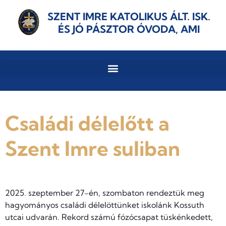
SZENT IMRE KATOLIKUS ÁLT. ISK.
ÉS JÓ PÁSZTOR ÓVODA, AMI
Családi délelőtt a
Szent Imre suliban
2025. szeptember 27-én, szombaton rendeztük meg
hagyományos családi délelöttünket iskolánk Kossuth
utcai udvarán. Rekord számú fózócsapat tüskénkedett,