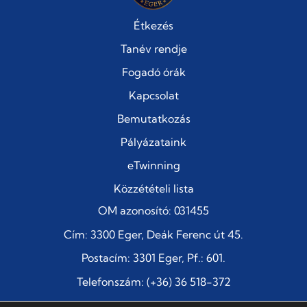
Étkezés
Tanév rendje
Fogadó órák
Kapcsolat
Bemutatkozás
Pályázataink
eTwinning
Közzétételi lista
OM azonosító: 031455
Cím: 3300 Eger, Deák Ferenc út 45.
Postacím: 3301 Eger, Pf.: 601.
Telefonszám: (+36) 36 518-372
E-mail:
titkarsag@szentimre-eger.edu.hu