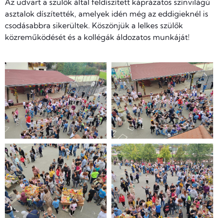
Az udvart a szülők által feldíszített káprázatos színvilágú
asztalok díszítették, amelyek idén még az eddigieknél is
csodásabbra sikerültek. Köszönjük a lelkes szülők
közreműködését és a kollégák áldozatos munkáját!