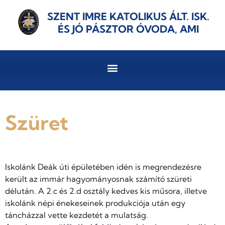
SZENT IMRE KATOLIKUS ÁLT. ISK.
ÉS JÓ PÁSZTOR ÓVODA, AMI
Szüret
Iskolánk Deák úti épületében idén is megrendezésre
került az immár hagyományosnak számító szüreti
délután. A 2.c és 2.d osztály kedves kis műsora, illetve
iskolánk népi énekeseinek produkciója után egy
táncházzal vette kezdetét a mulatság.