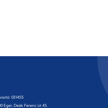
osító: 031455
0 Eger, Deák Ferenc út 45.