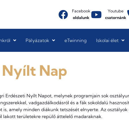
Facebook
Youtube
oldalunk
csatornánk
nkról
Pályázatok
eTwinning
Iskolai élet
i Nyílt Nap
ri Erdészeti Nyílt Napot, melynek programjain sok osztályun
ngszerekkel, vadgazdálkodásról és a fák sokoldalú hasznosítá
öt is, amely minden diákunk tetszését elnyerte. Az osztályo
l lakott területekre repülő áttelelő madaraknak.