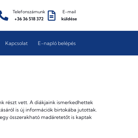
Telefonszámunk
E-mail
+36 36 518 372
küldése
Kapcsolat
E-napló belépés
k részt vett. A diákjaink ismerkedhettek
sáról is új információk birtokába jutottak.
k egy összerakható madáretetőt is kaptak