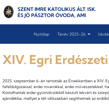
SZENT IMRE KATOLIKUS ÁLT. ISK.
ÉS JÓ PÁSZTOR ÓVODA, AMI
Nyitólap
Tanév 2025-26
Iskolá
XIV. Egri Erdészet
2025. szeptember 6-án tartották az Érsekkertben a XIV. Eg
fafeldolgozással, erdei rovarokkal, erdei művészetekkel, ha
Kóstolhattak erdei gyümölcsökből készült lekvárt és szörp
ajándékba, mellyel a téli időszakban segíthetnek az erdőbő