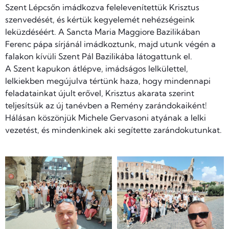
Szent Lépcsőn imádkozva felelevenítettük Krisztus
szenvedését, és kértük kegyelemét nehézségeink
leküzdéséért. A Sancta Maria Maggiore Bazilikában
Ferenc pápa sírjánál imádkoztunk, majd utunk végén a
falakon kívüli Szent Pál Bazilikába látogattunk el.
A Szent kapukon átlépve, imádságos lelkülettel,
lelkiekben megújulva tértünk haza, hogy mindennapi
feladatainkat újult erővel, Krisztus akarata szerint
teljesítsük az új tanévben a Remény zarándokaiként!
Hálásan köszönjük Michele Gervasoni atyának a lelki
vezetést, és mindenkinek aki segítette zarándokutunkat.