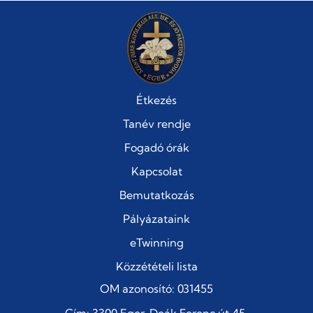
Étkezés
Tanév rendje
Fogadó órák
Kapcsolat
Bemutatkozás
Pályázataink
eTwinning
Közzétételi lista
OM azonosító: 031455
Cím: 3300 Eger, Deák Ferenc út 45.