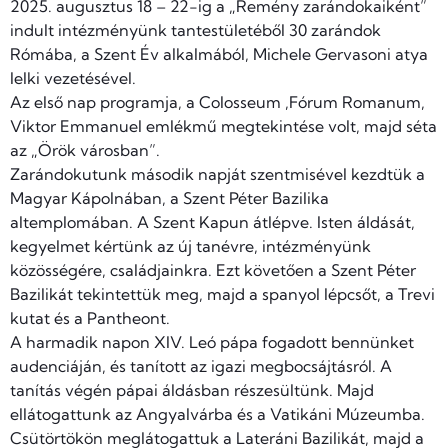
2025. augusztus 18 – 22-ig a „Remény zarándokaiként”
indult intézményünk tantestületéből 30 zarándok
Rómába, a Szent Év alkalmából, Michele Gervasoni atya
lelki vezetésével.
Az első nap programja, a Colosseum ,Fórum Romanum,
Viktor Emmanuel emlékmű megtekintése volt, majd séta
az „Örök városban”.
Zarándokutunk második napját szentmisével kezdtük a
Magyar Kápolnában, a Szent Péter Bazilika
altemplomában. A Szent Kapun átlépve. Isten áldását,
kegyelmet kértünk az új tanévre, intézményünk
közösségére, családjainkra. Ezt követően a Szent Péter
Bazilikát tekintettük meg, majd a spanyol lépcsőt, a Trevi
kutat és a Pantheont.
A harmadik napon XIV. Leó pápa fogadott bennünket
audenciáján, és tanított az igazi megbocsájtásról. A
tanítás végén pápai áldásban részesültünk. Majd
ellátogattunk az Angyalvárba és a Vatikáni Múzeumba.
Csütörtökön meglátogattuk a Lateráni Bazilikát, majd a