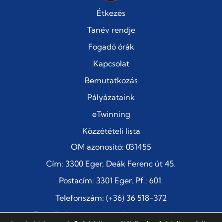
Étkezés
Tanév rendje
Fogadó órák
Kapcsolat
Bemutatkozás
Pályázataink
eTwinning
Közzétételi lista
OM azonosító: 031455
Cím: 3300 Eger, Deák Ferenc út 45.
Postacím: 3301 Eger, Pf.: 601.
Telefonszám: (+36) 36 518-372
E-mail:
titkarsag@szentimre-eger.edu.hu