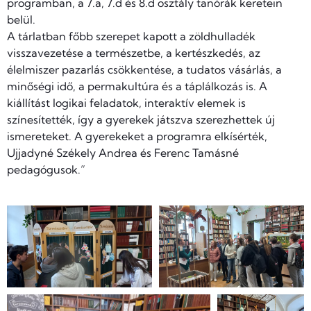
programban, a 7.a, 7.d és 8.d osztály tanórák keretein
belül.
A tárlatban főbb szerepet kapott a zöldhulladék
visszavezetése a természetbe, a kertészkedés, az
élelmiszer pazarlás csökkentése, a tudatos vásárlás, a
minőségi idő, a permakultúra és a táplálkozás is. A
kiállítást logikai feladatok, interaktív elemek is
színesítették, így a gyerekek játszva szerezhettek új
ismereteket. A gyerekeket a programra elkísérték,
Ujjadyné Székely Andrea és Ferenc Tamásné
pedagógusok.”