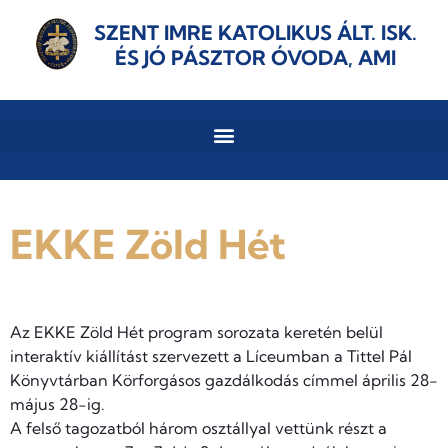
SZENT IMRE KATOLIKUS ÁLT. ISK.
ÉS JÓ PÁSZTOR ÓVODA, AMI
EKKE Zöld Hét
Az EKKE Zöld Hét program sorozata keretén belül
interaktív kiállítást szervezett a Líceumban a Tittel Pál
Könyvtárban Körforgásos gazdálkodás címmel április 28-
május 28-ig.
A felső tagozatból három osztállyal vettünk részt a