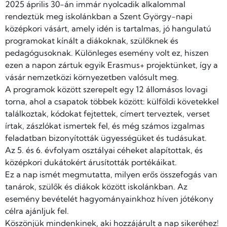
2025 április 30-án immár nyolcadik alkalommal
rendeztük meg iskolánkban a Szent György-napi
középkori vásárt, amely idén is tartalmas, jó hangulatú
programokat kínált a diákoknak, szülőknek és
pedagógusoknak. Különleges esemény volt ez, hiszen
ezen a napon zártuk egyik Erasmus+ projektünket, így a
vásár nemzetközi környezetben valósult meg.
A programok között szerepelt egy 12 állomásos lovagi
torna, ahol a csapatok többek között: külföldi követekkel
találkoztak, kódokat fejtettek, címert terveztek, verset
írtak, zászlókat ismertek fel, és még számos izgalmas
feladatban bizonyították ügyességüket és tudásukat.
Az 5. és 6. évfolyam osztályai céheket alapítottak, és
középkori dukátokért árusították portékáikat.
Ez a nap ismét megmutatta, milyen erős összefogás van
tanárok, szülők és diákok között iskolánkban. Az
esemény bevételét hagyományainkhoz híven jótékony
célra ajánljuk fel.
Köszönjük mindenkinek, aki hozzájárult a nap sikeréhez!