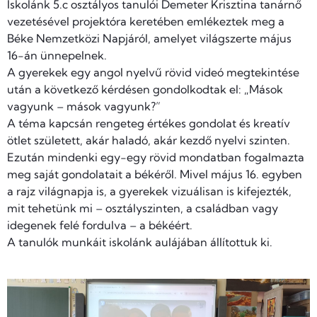
Iskolánk 5.c osztályos tanulói Demeter Krisztina tanárnő
vezetésével projektóra keretében emlékeztek meg a
Béke Nemzetközi Napjáról, amelyet világszerte május
16-án ünnepelnek.
A gyerekek egy angol nyelvű rövid videó megtekintése
után a következő kérdésen gondolkodtak el: „Mások
vagyunk – mások vagyunk?”
A téma kapcsán rengeteg értékes gondolat és kreatív
ötlet született, akár haladó, akár kezdő nyelvi szinten.
Ezután mindenki egy-egy rövid mondatban fogalmazta
meg saját gondolatait a békéről. Mivel május 16. egyben
a rajz világnapja is, a gyerekek vizuálisan is kifejezték,
mit tehetünk mi – osztályszinten, a családban vagy
idegenek felé fordulva – a békéért.
A tanulók munkáit iskolánk aulájában állítottuk ki.