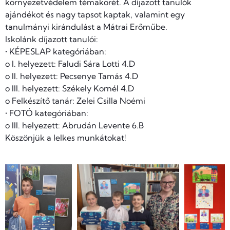
környezetvédelem témakörét. A díjazott tanulók
ajándékot és nagy tapsot kaptak, valamint egy
tanulmányi kirándulást a Mátrai Erőműbe.
Iskolánk díjazott tanulói:
• KÉPESLAP kategóriában:
o I. helyezett: Faludi Sára Lotti 4.D
o II. helyezett: Pecsenye Tamás 4.D
o III. helyezett: Székely Kornél 4.D
o Felkészítő tanár: Zelei Csilla Noémi
• FOTÓ kategóriában:
o III. helyezett: Abrudán Levente 6.B
Köszönjük a lelkes munkátokat!