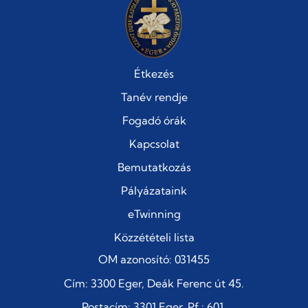
Étkezés
Tanév rendje
Fogadó órák
Kapcsolat
Bemutatkozás
Pályázataink
eTwinning
Közzétételi lista
OM azonosító: 031455
Cím: 3300 Eger, Deák Ferenc út 45.
Postacím: 3301 Eger, Pf.: 601.