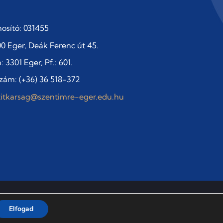
osító: 031455
0 Eger, Deák Ferenc út 45.
 3301 Eger, Pf.: 601.
zám: (+36) 36 518-372
titkarsag@szentimre-eger.edu.hu
Adatvédelmi szabályzat
Elfogad