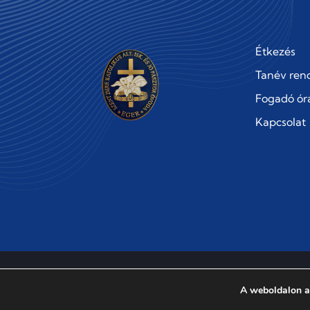
Étkezés
Tanév ren
Fogadó ór
Kapcsolat
Szent Imre Katolikus Általános Iskola és Jó Pásztor Óvoda
A weboldalon a