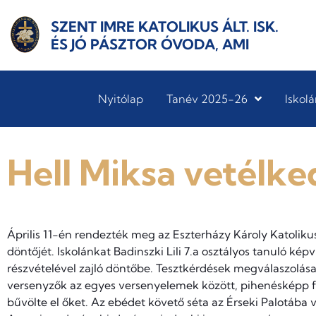
SZENT IMRE KATOLIKUS ÁLT. ISK.
ÉS JÓ PÁSZTOR ÓVODA, AMI
Nyitólap
Tanév 2025-26
Iskolá
Hell Miksa vetélke
Április 11-én rendezték meg az Eszterházy Károly Katolik
döntőjét. Iskolánkat Badinszki Lili 7.a osztályos tanuló kép
részvételével zajló döntőbe. Tesztkérdések megválaszolás
versenyzők az egyes versenyelemek között, pihenésképp fol
bűvölte el őket. Az ebédet követő séta az Érseki Palotába v