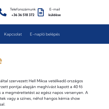
Telefonszámunk
E-mail
+36 36 518 372
küldése
Kapcsolat
E-napló belépés
e
ltal szervezett Hell Miksa vetélkedő országos
erzett pontjai alapján meghívást kapott a 40 fő
ék a megmérettetést az egész napos versenyen. A
ttek vagy a színes, néhol hangos kémia show
sal.