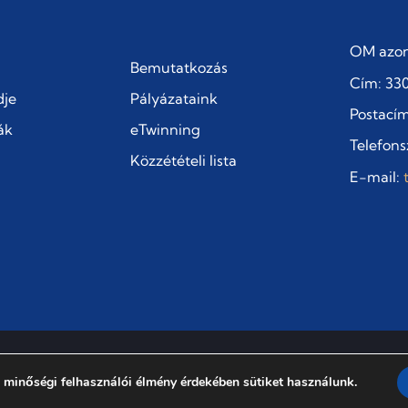
OM azon
Bemutatkozás
Cím: 330
dje
Pályázataink
Postacím:
ák
eTwinning
Telefons
Közzétételi lista
E-mail:
 minőségi felhasználói élmény érdekében sütiket használunk.