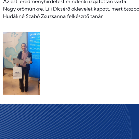
Az esti eredményhirdetést mindenki izgatottan várta.
Nagy örömünkre, Lili Dícsérő oklevelet kapott, mert összp
Hudákné Szabó Zsuzsanna felkészítő tanár