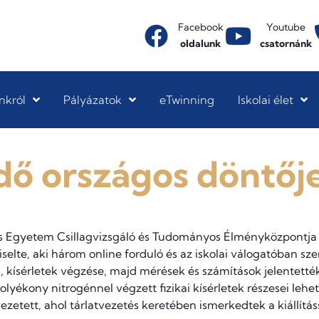
Facebook
Youtube
oldalunk
csatornánk
nkról
Pályázatok
eTwinning
Iskolai élet
dő országos döntőj
us Egyetem Csillagvizsgáló és Tudományos Élményközpontja á
viselte, aki három online forduló és az iskolai válogatóban sz
a, kísérletek végzése, majd mérések és számítások jelentett
yékony nitrogénnel végzett fizikai kísérletek részesei lehe
ezetett, ahol tárlatvezetés keretében ismerkedtek a kiállítás