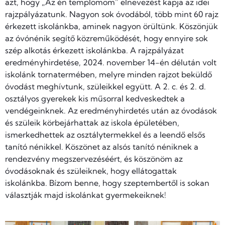
azt, hogy „Az én templomom” elnevezést kapja az idei
rajzpályázatunk. Nagyon sok óvodából, több mint 60 rajz
érkezett iskolánkba, aminek nagyon örültünk. Köszönjük
az óvónénik segítő közreműködését, hogy ennyire sok
szép alkotás érkezett iskolánkba. A rajzpályázat
eredményhirdetése, 2024. november 14-én délután volt
iskolánk tornatermében, melyre minden rajzot beküldő
óvodást meghívtunk, szüleikkel együtt. A 2. c. és 2. d.
osztályos gyerekek kis műsorral kedveskedtek a
vendégeinknek. Az eredményhirdetés után az óvodások
és szüleik körbejárhattak az iskola épületében,
ismerkedhettek az osztálytermekkel és a leendő elsős
tanító nénikkel. Köszönet az alsós tanító néniknek a
rendezvény megszervezéséért, és köszönöm az
óvodásoknak és szüleiknek, hogy ellátogattak
iskolánkba. Bízom benne, hogy szeptembertől is sokan
választják majd iskolánkat gyermekeiknek!