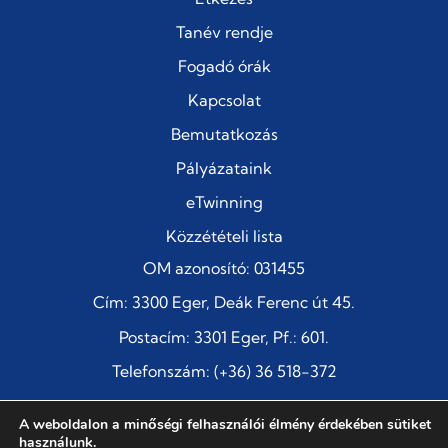
Tanév rendje
Fogadó órák
Kapcsolat
Bemutatkozás
Pályázataink
eTwinning
Közzétételi lista
OM azonosító: 031455
Cím: 3300 Eger, Deák Ferenc út 45.
Postacím: 3301 Eger, Pf.: 601.
Telefonszám: (+36) 36 518-372
E-mail:
titkarsag@szentimre-eger.edu.hu
A weboldalon a minőségi felhasználói élmény érdekében sütiket
használunk.