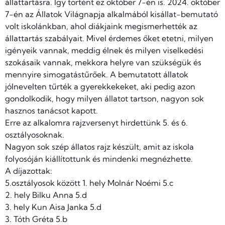
állattartásra. Így történt ez október 7-én is. 2024. október
7-én az Állatok Világnapja alkalmából kisállat-bemutató
volt iskolánkban, ahol diákjaink megismerhették az
állattartás szabályait. Mivel érdemes őket etetni, milyen
igényeik vannak, meddig élnek és milyen viselkedési
szokásaik vannak, mekkora helyre van szükségük és
mennyire simogatástűrőek. A bemutatott állatok
jólnevelten tűrték a gyerekkekeket, aki pedig azon
gondolkodik, hogy milyen állatot tartson, nagyon sok
hasznos tanácsot kapott.
Erre az alkalomra rajzversenyt hirdettünk 5. és 6.
osztályosoknak.
Nagyon sok szép állatos rajz készült, amit az iskola
folyosóján kiállítottunk és mindenki megnézhette.
A díjazottak:
5.osztályosok között 1. hely Molnár Noémi 5.c
2. hely Bilku Anna 5.d
3. hely Kun Aisa Janka 5.d
3. Tóth Gréta 5.b