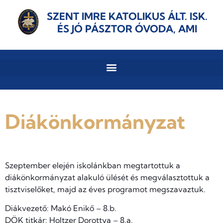
SZENT IMRE KATOLIKUS ÁLT. ISK.
ÉS JÓ PÁSZTOR ÓVODA, AMI
Diákönkormányzat
Szeptember elején iskolánkban megtartottuk a
diákönkormányzat alakuló ülését és megválasztottuk a
tisztviselőket, majd az éves programot megszavaztuk.
Diákvezető: Makó Enikő – 8.b.
DÖK titkár: Holtzer Dorottya – 8.a.