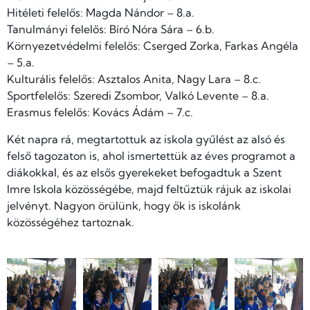
Hitéleti felelős: Magda Nándor – 8.a.
Tanulmányi felelős: Bíró Nóra Sára – 6.b.
Környezetvédelmi felelős: Cserged Zorka, Farkas Angéla
– 5.a.
Kulturális felelős: Asztalos Anita, Nagy Lara – 8.c.
Sportfelelős: Szeredi Zsombor, Valkó Levente – 8.a.
Erasmus felelős: Kovács Ádám – 7.c.
Két napra rá, megtartottuk az iskola gyűlést az alsó és
felső tagozaton is, ahol ismertettük az éves programot a
diákokkal, és az elsős gyerekeket befogadtuk a Szent
Imre Iskola közösségébe, majd feltűztük rájuk az iskolai
jelvényt. Nagyon örülünk, hogy ők is iskolánk
közösségéhez tartoznak.