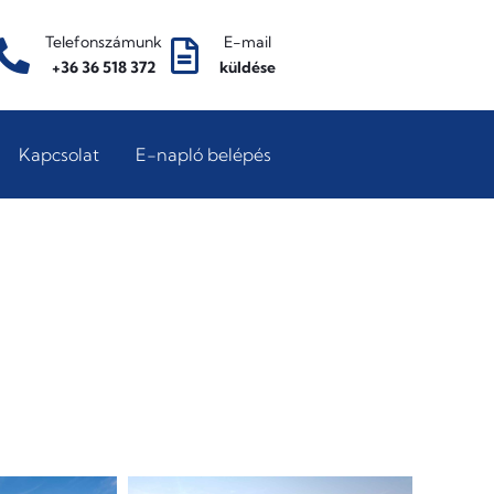
Telefonszámunk
E-mail
+36 36 518 372
küldése
Kapcsolat
E-napló belépés