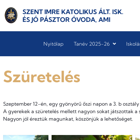
SZENT IMRE KATOLIKUS ÁLT. ISK.
ÉS JÓ PÁSZTOR ÓVODA, AMI
Nyitólap
Tanév 2025-26
Iskolá
Szüretelés
Szeptember 12-én, egy gyönyörű őszi napon a 3. b osztály 
A gyerekek a szüretelés mellett nagyon sokat játszottak a
Nagyon jól éreztük magunkat, köszönjük a lehetőséget.