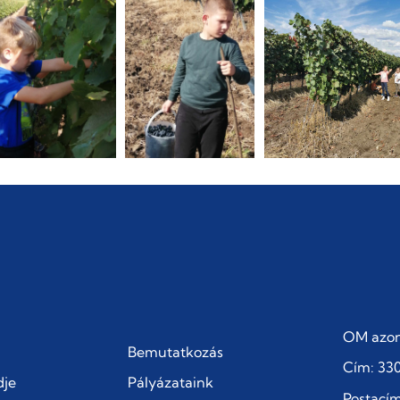
OM azon
Bemutatkozás
Cím: 330
dje
Pályázataink
Postacím: