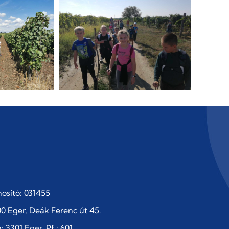
osító: 031455
0 Eger, Deák Ferenc út 45.
 3301 Eger, Pf.: 601.