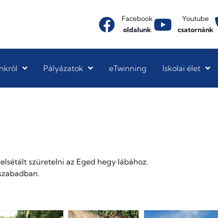
Facebook
Youtube
oldalunk
csatornánk
nkról
Pályázatok
eTwinning
Iskolai élet
elsétált szüretelni az Eged hegy lábához.
 szabadban.