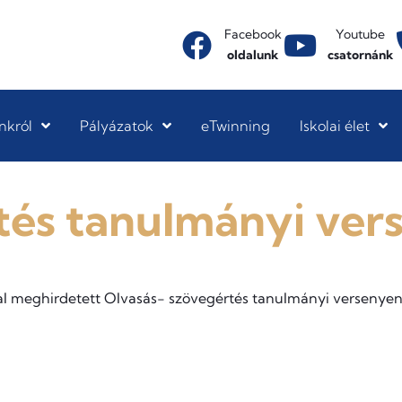
Facebook
Youtube
oldalunk
csatornánk
nkról
Pályázatok
eTwinning
Iskolai élet
tés tanulmányi ver
al meghirdetett Olvasás- szövegértés tanulmányi versenyen 