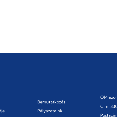
OM azon
Bemutatkozás
Cím: 330
dje
Pályázataink
Postacím: