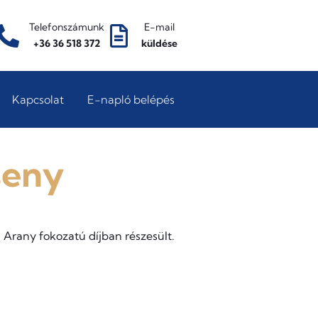
Telefonszámunk
E-mail
+36 36 518 372
küldése
Kapcsolat
E-napló belépés
seny
Arany fokozatú díjban részesült.