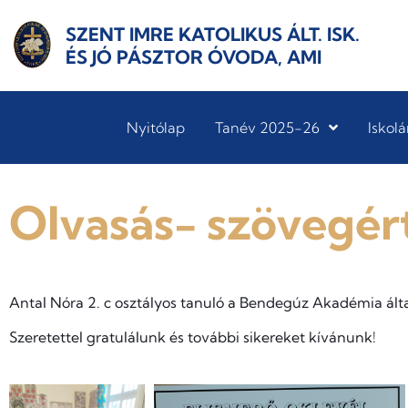
SZENT IMRE KATOLIKUS ÁLT. ISK.
ÉS JÓ PÁSZTOR ÓVODA, AMI
Nyitólap
Tanév 2025-26
Iskolá
Olvasás- szövegér
Antal Nóra 2. c osztályos tanuló a Bendegúz Akadémia ált
Szeretettel gratulálunk és további sikereket kívánunk!