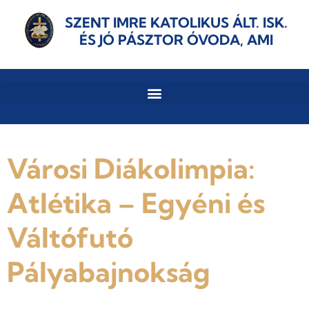
SZENT IMRE KATOLIKUS ÁLT. ISK.
ÉS JÓ PÁSZTOR ÓVODA, AMI
Városi Diákolimpia:
Atlétika – Egyéni és
Váltófutó
Pályabajnokság