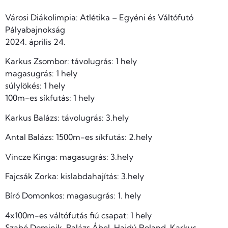
Városi Diákolimpia: Atlétika – Egyéni és Váltófutó
Pályabajnokság
2024. április 24.
Karkus Zsombor: távolugrás: 1 hely
magasugrás: 1 hely
súlylökés: 1 hely
100m-es síkfutás: 1 hely
Karkus Balázs: távolugrás: 3.hely
Antal Balázs: 1500m-es síkfutás: 2.hely
Vincze Kinga: magasugrás: 3.hely
Fajcsák Zorka: kislabdahajítás: 3.hely
Bíró Domonkos: magasugrás: 1. hely
4x100m-es váltófutás fiú csapat: 1 hely
Szabó Dominik, Balázs Ábel, Hajdú Roland, Karkus