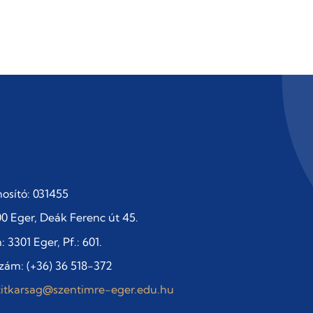
osító: 031455
0 Eger, Deák Ferenc út 45.
 3301 Eger, Pf.: 601.
zám: (+36) 36 518-372
titkarsag@szentimre-eger.edu.hu