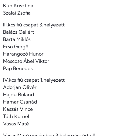
Kun Krisztina
Szalai Zsófia
III.kcs fiú csapat 3.helyezett
Balázs Gellért
Barta Miklós
Erső Gergő
Harangozó Hunor
Moscoso Ábel Viktor
Pap Benedek
IV.kcs fiú csapat 1.helyezett
Adorján Olivér
Hajdu Roland
Hamar Csanád
Kaszás Vince
Tóth Kornél
Vasas Máté
Vasas Máté egyéniben 3 helyezést ért el!