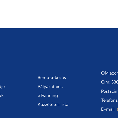
OM azon
Bemutatkozás
Cím: 330
dje
Pályázataink
Postacím:
ák
eTwinning
Telefons
Közzétételi lista
E-mail: