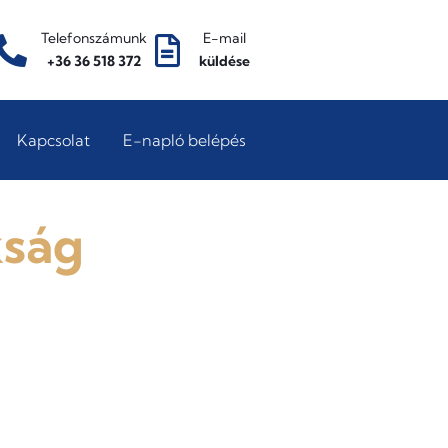
Telefonszámunk
E-mail
+36 36 518 372
küldése
Kapcsolat
E-napló belépés
kság