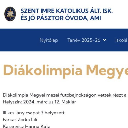
SZENT IMRE KATOLIKUS ÁLT. ISK.
ÉS JÓ PÁSZTOR ÓVODA, AMI
Nyitólap
Tanév 2025-26
Iskolá
Diákolimpia Megye
Diákolimpia Megyei mezei futóbajnokságon vettek részt a S
Helyszín: 2024. március 12. Maklár
III.kcs lány csapat 3.helyezett
Farkas Zorka Lili
Karanyicz Hanna Kata