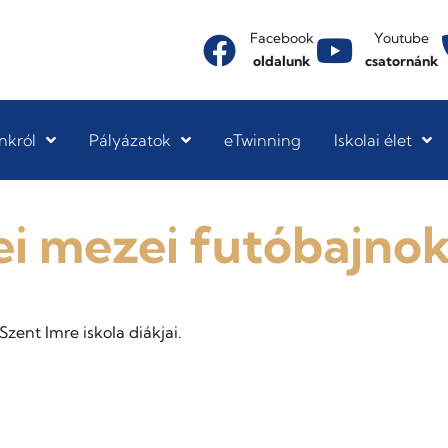
Facebook
Youtube
oldalunk
csatornánk
nkról
Pályázatok
eTwinning
Iskolai élet
i mezei futóbajno
zent Imre iskola diákjai.