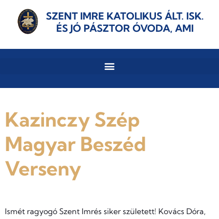
SZENT IMRE KATOLIKUS ÁLT. ISK.
ÉS JÓ PÁSZTOR ÓVODA, AMI
Kazinczy Szép
Magyar Beszéd
Verseny
Ismét ragyogó Szent Imrés siker született! Kovács Dóra,