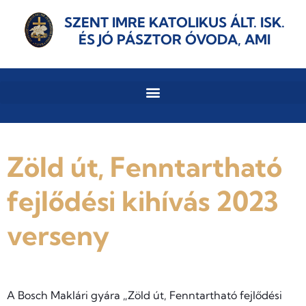
SZENT IMRE KATOLIKUS ÁLT. ISK.
ÉS JÓ PÁSZTOR ÓVODA, AMI
Zöld út, Fenntartható
fejlődési kihívás 2023
verseny
A Bosch Maklári gyára „Zöld út, Fenntartható fejlődési