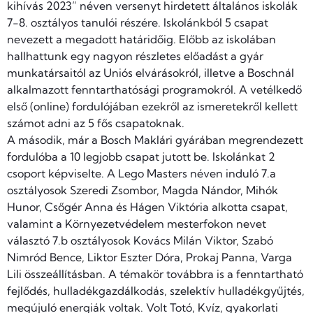
kihívás 2023” néven versenyt hirdetett általános iskolák
7-8. osztályos tanulói részére. Iskolánkból 5 csapat
nevezett a megadott határidőig. Előbb az iskolában
hallhattunk egy nagyon részletes előadást a gyár
munkatársaitól az Uniós elvárásokról, illetve a Boschnál
alkalmazott fenntarthatósági programokról. A vetélkedő
első (online) fordulójában ezekről az ismeretekről kellett
számot adni az 5 fős csapatoknak.
A második, már a Bosch Maklári gyárában megrendezett
fordulóba a 10 legjobb csapat jutott be. Iskolánkat 2
csoport képviselte. A Lego Masters néven induló 7.a
osztályosok Szeredi Zsombor, Magda Nándor, Mihók
Hunor, Csőgér Anna és Hágen Viktória alkotta csapat,
valamint a Környezetvédelem mesterfokon nevet
választó 7.b osztályosok Kovács Milán Viktor, Szabó
Nimród Bence, Liktor Eszter Dóra, Prokaj Panna, Varga
Lili összeállításban. A témakör továbbra is a fenntartható
fejlődés, hulladékgazdálkodás, szelektív hulladékgyűjtés,
megújuló energiák voltak. Volt Totó, Kvíz, gyakorlati