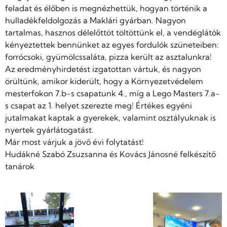
feladat és élőben is megnézhettük, hogyan történik a
hulladékfeldolgozás a Maklári gyárban. Nagyon
tartalmas, hasznos délelőttöt töltöttünk el, a vendéglátók
kényeztettek bennünket az egyes fordulók szüneteiben:
forrócsoki, gyümölcssaláta, pizza került az asztalunkra!
Az eredményhirdetést izgatottan vártuk, és nagyon
örültünk, amikor kiderült, hogy a Környezetvédelem
mesterfokon 7.b-s csapatunk 4., míg a Lego Masters 7.a-
s csapat az 1. helyet szerezte meg! Értékes egyéni
jutalmakat kaptak a gyerekek, valamint osztályuknak is
nyertek gyárlátogatást.
Már most várjuk a jövő évi folytatást!
Hudákné Szabó Zsuzsanna és Kovács Jánosné felkészítő
tanárok