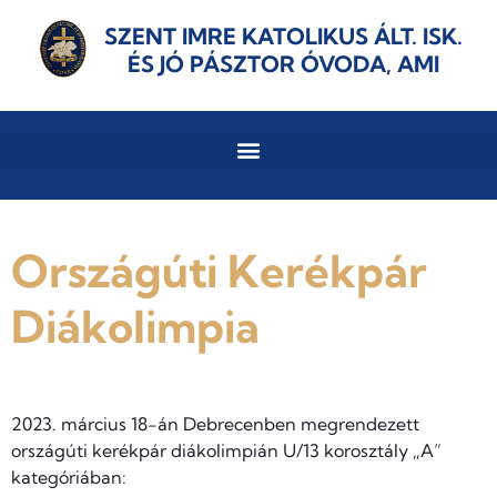
SZENT IMRE KATOLIKUS ÁLT. ISK.
ÉS JÓ PÁSZTOR ÓVODA, AMI
Országúti Kerékpár
Diákolimpia
2023. március 18-án Debrecenben megrendezett
országúti kerékpár diákolimpián U/13 korosztály „A”
kategóriában: