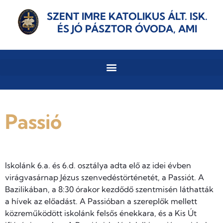
SZENT IMRE KATOLIKUS ÁLT. ISK.
ÉS JÓ PÁSZTOR ÓVODA, AMI
Passió
Iskolánk 6.a. és 6.d. osztálya adta elő az idei évben
virágvasárnap Jézus szenvedéstörténetét, a Passiót. A
Bazilikában, a 8:30 órakor kezdődő szentmisén láthatták
a hívek az előadást. A Passióban a szereplők mellett
közreműködött iskolánk felsős énekkara, és a Kis Út