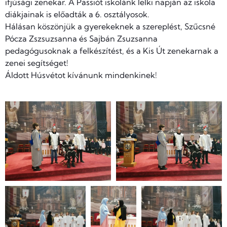
ifjúsági zenekar. A Passiót iskolánk lelki napján az iskola
diákjainak is előadták a 6. osztályosok.
Hálásan köszönjük a gyerekeknek a szereplést, Szűcsné
Pócza Zszsuzsanna és Sajbán Zsuzsanna
pedagógusoknak a felkészítést, és a Kis Út zenekarnak a
zenei segítséget!
Áldott Húsvétot kívánunk mindenkinek!