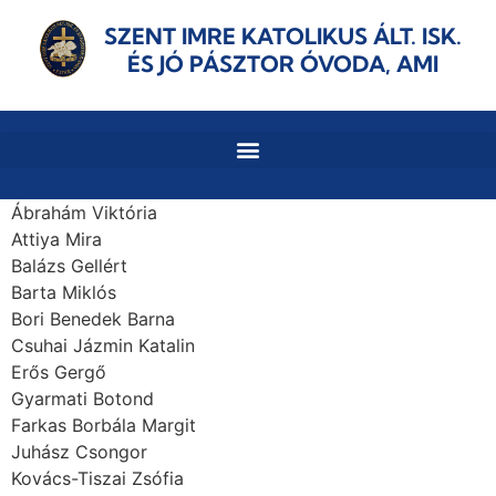
SZENT IMRE KATOLIKUS ÁLT. ISK.
ÉS JÓ PÁSZTOR ÓVODA, AMI
Ábrahám Viktória
Attiya Mira
Balázs Gellért
Barta Miklós
Bori Benedek Barna
Csuhai Jázmin Katalin
Erős Gergő
Gyarmati Botond
Farkas Borbála Margit
Juhász Csongor
Kovács-Tiszai Zsófia