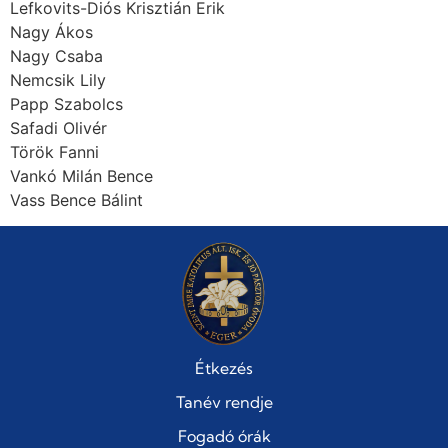
Lefkovits-Diós Krisztián Erik
Nagy Ákos
Nagy Csaba
Nemcsik Lily
Papp Szabolcs
Safadi Olivér
Török Fanni
Vankó Milán Bence
Vass Bence Bálint
Étkezés
Tanév rendje
Fogadó órák