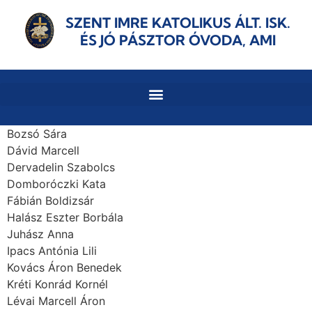
SZENT IMRE KATOLIKUS ÁLT. ISK.
ÉS JÓ PÁSZTOR ÓVODA, AMI
Bozsó Sára
Dávid Marcell
Dervadelin Szabolcs
Domboróczki Kata
Fábián Boldizsár
Halász Eszter Borbála
Juhász Anna
Ipacs Antónia Lili
Kovács Áron Benedek
Kréti Konrád Kornél
Lévai Marcell Áron