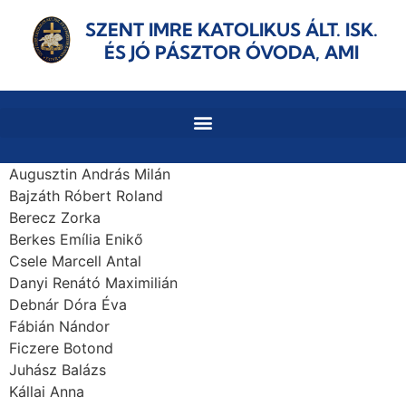
SZENT IMRE KATOLIKUS ÁLT. ISK.
ÉS JÓ PÁSZTOR ÓVODA, AMI
Augusztin András Milán
Bajzáth Róbert Roland
Berecz Zorka
Berkes Emília Enikő
Csele Marcell Antal
Danyi Renátó Maximilián
Debnár Dóra Éva
Fábián Nándor
Ficzere Botond
Juhász Balázs
Kállai Anna