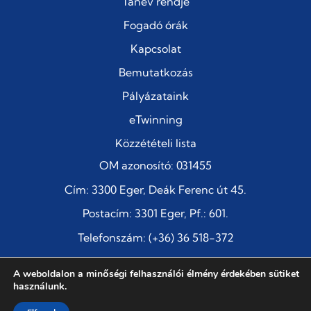
Tanév rendje
Fogadó órák
Kapcsolat
Bemutatkozás
Pályázataink
eTwinning
Közzétételi lista
OM azonosító: 031455
Cím: 3300 Eger, Deák Ferenc út 45.
Postacím: 3301 Eger, Pf.: 601.
Telefonszám: (+36) 36 518-372
E-mail:
titkarsag@szentimre-eger.edu.hu
A weboldalon a minőségi felhasználói élmény érdekében sütiket
használunk.
Szent Imre Katolikus Általános Iskola és Jó Pásztor Óvoda
Adatvédelmi szabályzat