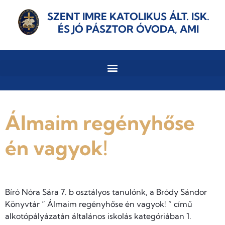
SZENT IMRE KATOLIKUS ÁLT. ISK.
ÉS JÓ PÁSZTOR ÓVODA, AMI
Álmaim regényhőse
én vagyok!
Bíró Nóra Sára 7. b osztályos tanulónk, a Bródy Sándor
Könyvtár ” Álmaim regényhőse én vagyok! ” című
alkotópályázatán általános iskolás kategóriában 1.