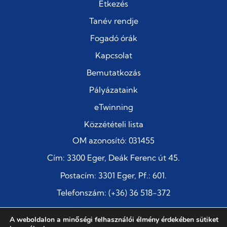
Étkezés
Tanév rendje
Fogadó órák
Kapcsolat
Bemutatkozás
Pályázataink
eTwinning
Közzétételi lista
OM azonosító: 031455
Cím: 3300 Eger, Deák Ferenc út 45.
Postacím: 3301 Eger, Pf.: 601.
Telefonszám: (+36) 36 518-372
E-mail:
titkarsag@szentimre-eger.edu.hu
A weboldalon a minőségi felhasználói élmény érdekében sütiket