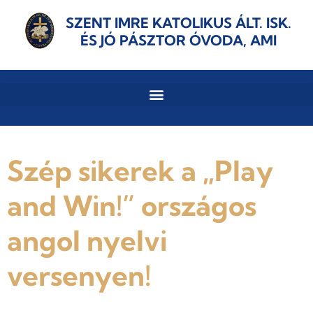
SZENT IMRE KATOLIKUS ÁLT. ISK.
ÉS JÓ PÁSZTOR ÓVODA, AMI
Szép sikerek a „Play
and Win!” országos
angol nyelvi
versenyen!