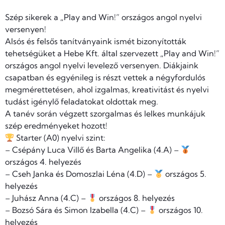
Szép sikerek a „Play and Win!” országos angol nyelvi
versenyen!
Alsós és felsős tanítványaink ismét bizonyították
tehetségüket a Hebe Kft. által szervezett „Play and Win!”
országos angol nyelvi levelező versenyen. Diákjaink
csapatban és egyénileg is részt vettek a négyfordulós
megmérettetésen, ahol izgalmas, kreativitást és nyelvi
tudást igénylő feladatokat oldottak meg.
A tanév során végzett szorgalmas és lelkes munkájuk
szép eredményeket hozott!
Starter (A0) nyelvi szint:
– Csépány Luca Villő és Barta Angelika (4.A) –
országos 4. helyezés
– Cseh Janka és Domoszlai Léna (4.D) –
országos 5.
helyezés
– Juhász Anna (4.C) –
országos 8. helyezés
– Bozsó Sára és Simon Izabella (4.C) –
országos 10.
helyezés