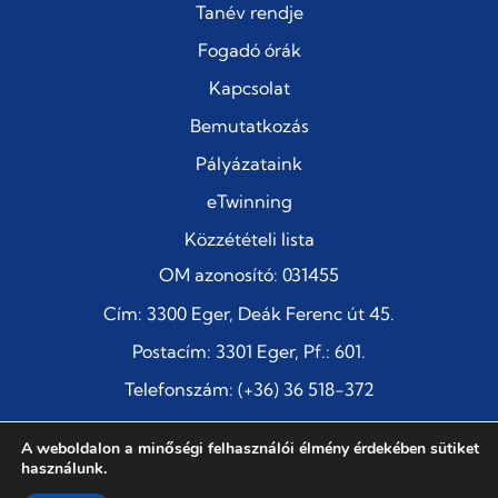
Tanév rendje
Fogadó órák
Kapcsolat
Bemutatkozás
Pályázataink
eTwinning
Közzétételi lista
OM azonosító: 031455
Cím: 3300 Eger, Deák Ferenc út 45.
Postacím: 3301 Eger, Pf.: 601.
Telefonszám: (+36) 36 518-372
E-mail:
titkarsag@szentimre-eger.edu.hu
A weboldalon a minőségi felhasználói élmény érdekében sütiket
használunk.
Szent Imre Katolikus Általános Iskola és Jó Pásztor Óvoda