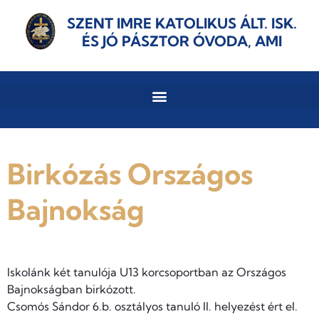
SZENT IMRE KATOLIKUS ÁLT. ISK.
ÉS JÓ PÁSZTOR ÓVODA, AMI
Birkózás Országos
Bajnokság
Iskolánk két tanulója U13 korcsoportban az Országos
Bajnokságban birkózott.
Csomós Sándor 6.b. osztályos tanuló II. helyezést ért el.