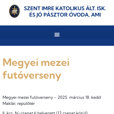
SZENT IMRE KATOLIKUS ÁLT. ISK.
ÉS JÓ PÁSZTOR ÓVODA, AMI
Megyei mezei
futóverseny
Megyei mezei futóverseny – 2025. március 18. kedd
Maklár, repülőtér
II. kcs. fiú csapat 6.helyezett (12 csapat közül)