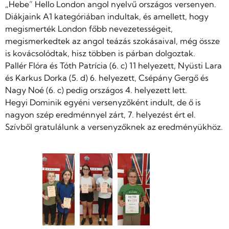
„Hebe” Hello London angol nyelvű országos versenyen.
Diákjaink A1 kategóriában indultak, és amellett, hogy
megismerték London főbb nevezetességeit,
megismerkedtek az angol teázás szokásaival, még össze
is kovácsolódtak, hisz többen is párban dolgoztak.
Pallér Flóra és Tóth Patrícia (6. c) 11 helyezett, Nyüsti Lara
és Karkus Dorka (5. d) 6. helyezett, Csépány Gergő és
Nagy Noé (6. c) pedig országos 4. helyezett lett.
Hegyi Dominik egyéni versenyzőként indult, de ő is
nagyon szép eredménnyel zárt, 7. helyezést ért el.
Szívből gratulálunk a versenyzőknek az eredményükhöz.