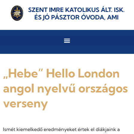
SZENT IMRE KATOLIKUS ÁLT. ISK.
ÉS JÓ PÁSZTOR ÓVODA, AMI
„Hebe” Hello London
angol nyelvű országos
verseny
Ismét kiemelkedő eredményeket értek el diákjaink a