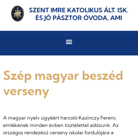
SZENT IMRE KATOLIKUS ÁLT. ISK.
ÉS JÓ PÁSZTOR ÓVODA, AMI
Szép magyar beszéd
verseny
A magyar nyelv ügyéért harcoló Kazinczy Ferenc
emlékének minden évben tisztelettel adózunk. Az
országos rendezésű verseny iskolai fordulójára a