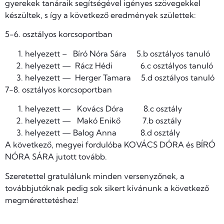
gyerekek tanáraik segítségével igényes szövegekkel
készültek, s így a következő eredmények születtek:
5-6. osztályos korcsoportban
helyezett – Bíró Nóra Sára 5.b osztályos tanuló
helyezett — Rácz Hédi 6.c osztályos tanuló
helyezett — Herger Tamara 5.d osztályos tanuló
7-8. osztályos korcsoportban
helyezett — Kovács Dóra 8.c osztály
helyezett — Makó Enikő 7.b osztály
helyezett — Balog Anna 8.d osztály
A következő, megyei fordulóba KOVÁCS DÓRA és BÍRÓ
NÓRA SÁRA jutott tovább.
Szeretettel gratulálunk minden versenyzőnek, a
továbbjutóknak pedig sok sikert kívánunk a következő
megmérettetéshez!