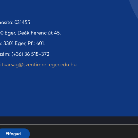
osító: 031455
0 Eger, Deák Ferenc út 45.
 3301 Eger, Pf.: 601.
zám: (+36) 36 518-372
titkarsag@szentimre-eger.edu.hu
Adatvédelmi szabályzat
Elfogad