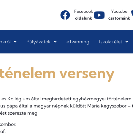
Facebook
Youtube
oldalunk
csatornánk
nkról
Pályázatok
eTwinning
Iskolai élet
ténelem verseny
 és Kollégium által meghirdetett egyházmegyei történelem v
ius pápa által a magyar népnek küldött Mária kegyszobor – 
zést szerezte meg.
Zsombor.
óf.