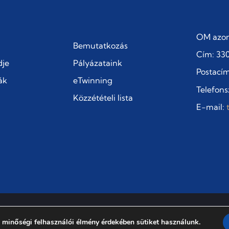
OM azon
Bemutatkozás
Cím: 330
dje
Pályázataink
Postacím:
ák
eTwinning
Telefons
Közzétételi lista
E-mail:
 minőségi felhasználói élmény érdekében sütiket használunk.