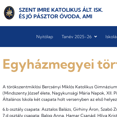
SZENT IMRE KATOLIKUS ÁLT. ISK.
ÉS JÓ PÁSZTOR ÓVODA, AMI
Nyitólap
Tanév 2025-26
Iskolá
Egyházmegyei tör
A törökszentmiklósi Bercsényi Miklós Katolikus Gimnázium
(Mindszenty József élete, Nagykunsági Mária Napok, XII. P
Általános Iskola két csapata holt versenyben az első helye
6.b osztály csapata: Asztalos Balázs, Girhiny Áron, Szabó 
7.d osztály csapata: Balog Anna, Hamar Csanád, Hlíva Krist