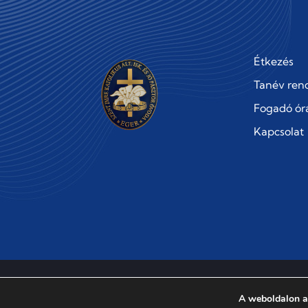
Étkezés
Tanév ren
Fogadó ór
Kapcsolat
Szent Imre Katolikus Általános Iskola és Jó Pásztor Óvoda
A weboldalon a