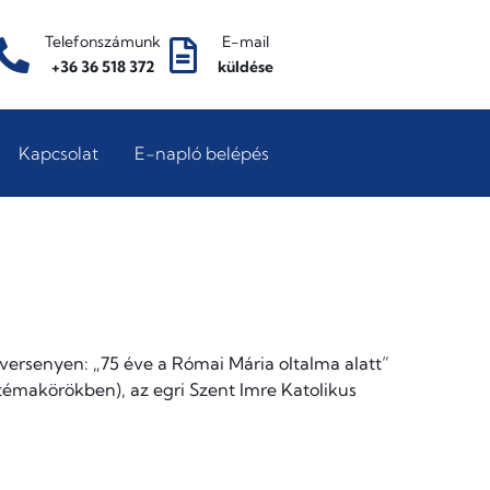
Telefonszámunk
E-mail
+36 36 518 372
küldése
Kapcsolat
E-napló belépés
ersenyen: „75 éve a Római Mária oltalma alatt”
témakörökben), az egri Szent Imre Katolikus