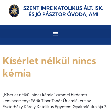
SZENT IMRE KATOLIKUS ÁLT. ISK.
ÉS JÓ PÁSZTOR ÓVODA, AMI
Kísérlet nélkül nincs
kémia
„Kísérlet nélkül nincs kémia” címmel hirdetett
kémiaversenyt Sárik Tibor Tanár Úr emlékére az
Eszterházy Károly Katolikus Egyetem Gyakorlóiskolája 7.