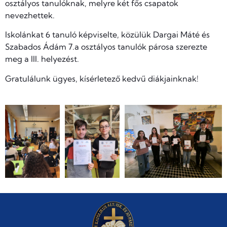
osztályos tanulóknak, melyre két fős csapatok
nevezhettek.
Iskolánkat 6 tanuló képviselte, közülük Dargai Máté és
Szabados Ádám 7.a osztályos tanulók párosa szerezte
meg a III. helyezést.
Gratulálunk ügyes, kísérletező kedvű diákjainknak!