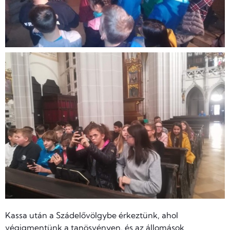
Kassa után a Szádelővölgybe érkeztünk, ahol
végigmentünk a tanösvényen, és az állomások