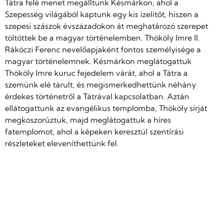
Tátra felé menet megálltunk Késmárkon, ahol a
Szepesség világából kaptunk egy kis ízelítőt, hiszen a
szepesi szászok évszázadokon át meghatározó szerepet
töltöttek be a magyar történelemben. Thököly Imre II.
Rákóczi Ferenc nevelőapjaként fontos személyisége a
magyar történelemnek. Késmárkon meglátogattuk
Thököly Imre kuruc fejedelem várát, ahol a Tátra a
szemünk elé tárult, és megismerkedhettünk néhány
érdekes történetről a Tátrával kapcsolatban. Aztán
ellátogattunk az evangélikus templomba, Thököly sírját
megkoszorúztuk, majd meglátogattuk a híres
fatemplomot, ahol a képeken keresztül szentírási
részleteket eleveníthettünk fel.