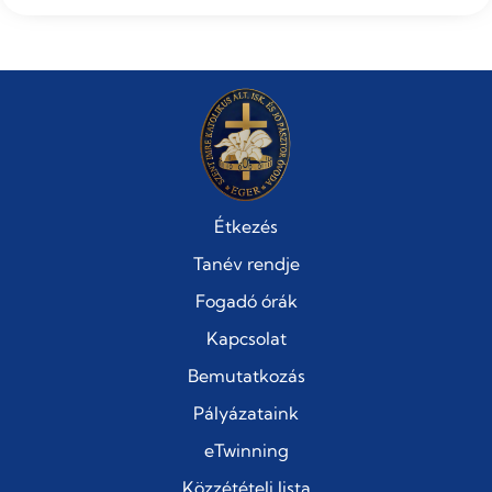
Étkezés
Tanév rendje
Fogadó órák
Kapcsolat
Bemutatkozás
Pályázataink
eTwinning
Közzétételi lista