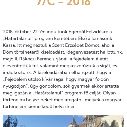
7/C - 2018
2018. október 22-én indultunk Egerből Felvidékre a
„Határtalanul” program keretében. Első állomásunk
Kassa. Itt megnéztük a Szent Erzsébet Dómot, ahol a
Dóm történetéről kiselőadást, idegenvezetést hallottunk,
majd II. Rákóczi Ferenc sírjánál, a fejedelem életét
elevenítettük fel, valamint megkoszorúztuk a sírját, és
imádkoztunk. A kiselőadásában elhangzott, hogy a
„Fejedelem utolsó kívánsága, hogy magyar földön
nyugodjon”, úgy gondolom, sok gyermek ekkor értette
meg igazán a „Határtalanul” program fő célját. Olyan
történelmi helyszíneket meglátogatni, melyek a magyar
történelem kiemelkedő helyszínei.